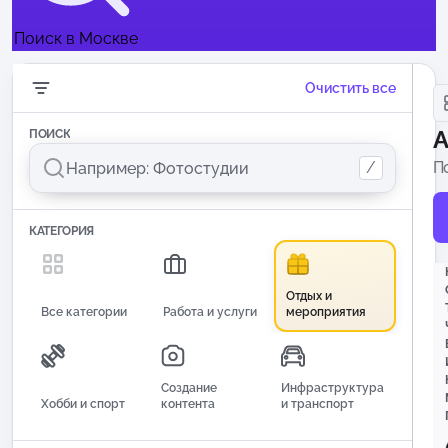
Поиск в Москве
Очистить все
А
ПОИСК
/
П
п
КАТЕГОРИЯ
Отдых и
Все категории
Работа и услуги
мероприятия
Создание
Инфраструктура
Хобби и спорт
контента
и транспорт