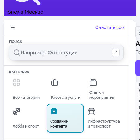
Поиск в Москве
Очистить все
А
ПОИСК
/
П
КАТЕГОРИЯ
Отдых и
Все категории
Работа и услуги
мероприятия
Создание
Инфраструктура
Хобби и спорт
контента
и транспорт