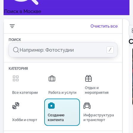
Поиск в Москве
Очистить все
С
ПОИСК
/
КАТЕГОРИЯ
Отдых и
Все категории
Работа и услуги
мероприятия
Создание
Инфраструктура
Хобби и спорт
контента
и транспорт