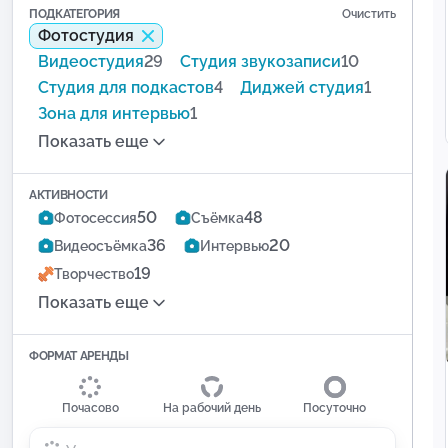
ПОДКАТЕГОРИЯ
Очистить
Фотостудия
Видеостудия
29
Студия звукозаписи
10
Студия для подкастов
4
Диджей студия
1
Зона для интервью
1
Показать еще
АКТИВНОСТИ
50
48
Фотосессия
Съёмка
36
20
Видеосъёмка
Интервью
19
Творчество
Показать еще
ФОРМАТ АРЕНДЫ
Почасово
На рабочий день
Посуточно