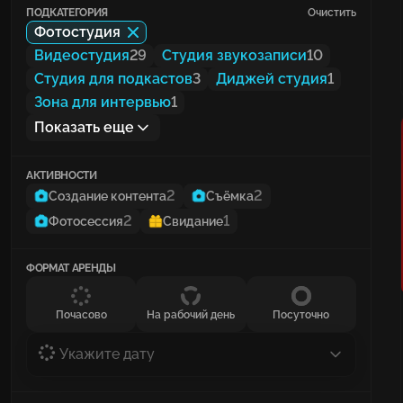
ПОДКАТЕГОРИЯ
Очистить
Фотостудия
Видеостудия
29
Студия звукозаписи
10
Студия для подкастов
3
Диджей студия
1
Зона для интервью
1
Показать еще
АКТИВНОСТИ
2
2
Создание контента
Съёмка
2
1
Фотосессия
Свидание
ФОРМАТ АРЕНДЫ
Почасово
На рабочий день
Посуточно
Укажите дату