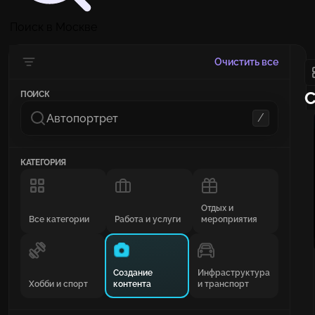
Поиск в Москве
Очистить все
С
ПОИСК
/
КАТЕГОРИЯ
Отдых и
Все категории
Работа и услуги
мероприятия
Создание
Инфраструктура
Хобби и спорт
контента
и транспорт