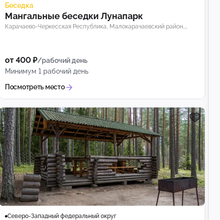
Беседка
Мангальные беседки Лунапарк
Карачаево-Черкесская Республика, Малокарачаевский район,
Краснокурганское муниципальное образование
от 400 ₽
/рабочий день
Минимум 1 рабочий день
Посмотреть место
Северо-Западный федеральный округ