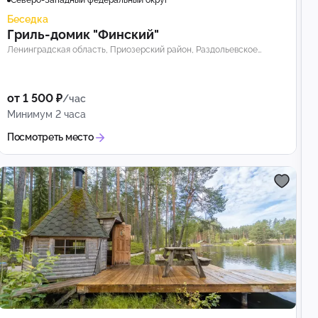
Северо-Западный федеральный округ
Беседка
Гриль-домик "Финский"
Ленинградская область, Приозерский район, Раздольевское
сельское поселение
от 1 500 ₽
/час
Минимум 2 часа
Посмотреть место