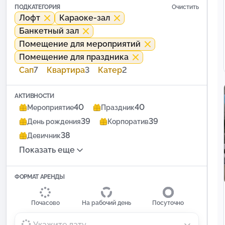
ПОДКАТЕГОРИЯ
Очистить
Лофт
Караоке-зал
Банкетный зал
Помещение для мероприятий
Помещение для праздника
Сап
7
Квартира
3
Катер
2
АКТИВНОСТИ
40
40
Мероприятие
Праздник
39
39
День рождения
Корпоратив
38
Девичник
Показать еще
ФОРМАТ АРЕНДЫ
Почасово
На рабочий день
Посуточно
Укажите дату