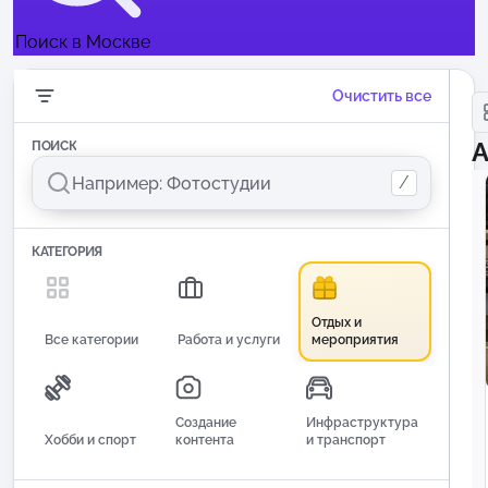
Поиск в Москве
Очистить все
А
ПОИСК
/
КАТЕГОРИЯ
Отдых и
Все категории
Работа и услуги
мероприятия
Создание
Инфраструктура
Хобби и спорт
контента
и транспорт