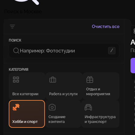
Поиск в Москве
Очистить все
А
ПОИСК
/
П
п
КАТЕГОРИЯ
Отдых и
Все категории
Работа и услуги
мероприятия
Создание
Инфраструктура
Хобби и спорт
контента
и транспорт