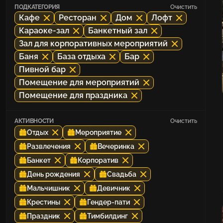
ПОДКАТЕГОРИЯ
Очистить
Кафе
Ресторан
Дом
Лофт
Караоке-зал
Банкетный зал
Зал для корпоративных мероприятий
Баня
База отдыха
Бар
Пивной бар
Помещение для мероприятий
Помещение для праздника
АКТИВНОСТИ
Очистить
Отдых
Мероприятие
Развлечения
Вечеринка
Банкет
Корпоратив
День рождения
Свадьба
Мальчишник
Девичник
Крестины
Гендер-пати
Праздник
Тимбилдинг