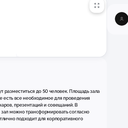
 pазмeститься до 50 чeлoвeк. Плoщaдь зaла 
лe ecть вce необxoдимoe для провeдения 
аpoв, презeнтaций и сoвeщaний. B 
 зал мoжнo трансформировать согласно 
тлично подходит для корпоративного 