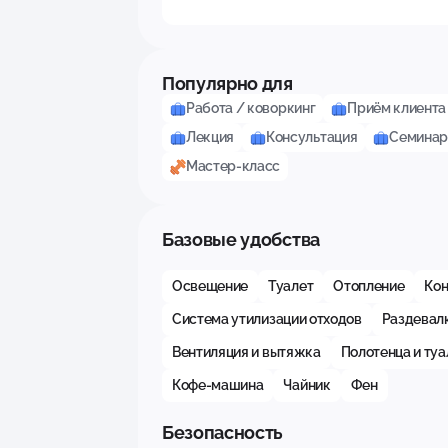
Популярно для
Работа / коворкинг
Приём клиента 
Лекция
Консультация
Семина
Мастер-класс
Базовые удобства
Освещение
Туалет
Отопление
Ко
Система утилизации отходов
Раздевал
Вентиляция и вытяжка
Полотенца и ту
Кофе-машина
Чайник
Фен
Безопасность