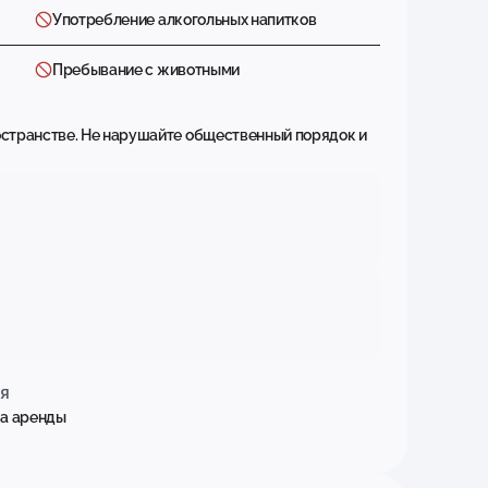
Употребление алкогольных напитков
Пребывание с животными
остранстве. Не нарушайте общественный порядок и
я
ла аренды