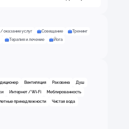
/ оказание услуг
Совещание
Тренинг
р
Терапия и лечение
Йога
ндиционер
Вентиляция
Раковина
Душ
ки
Интернет / Wi-Fi
Меблированность
алетные принадлежности
Чистая вода