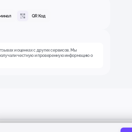
минал
QR Код
зывах и оценках с других сервисов. Мы
получали честную и проверенную информацию о