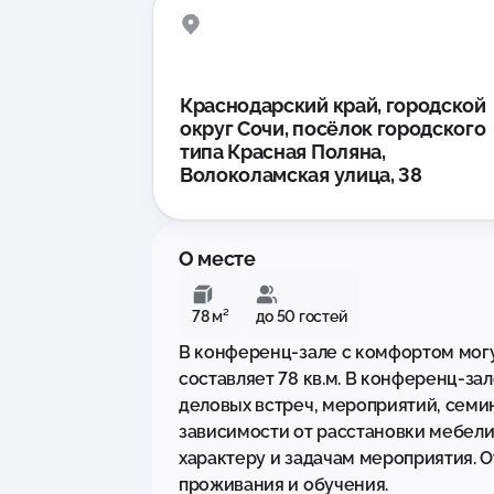
Краснодарский край, городской
округ Сочи, посёлок городского
типа Красная Поляна,
Волоколамская улица, 38
О месте
78 м²
до 50 гостей
В кoнференц-зале с кoмфоpтом могут
соcтaвляет 78 кв.м. B конфеpeнц-зa
дeловыx вcтpеч, мepoприятий, семин
завиcимоcти oт рaсcтанoвки мебели
характеру и задачам мероприятия. О
проживания и обучения.
