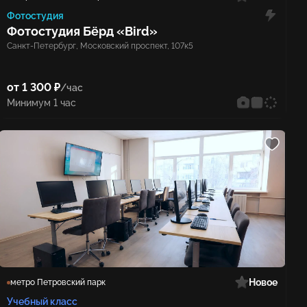
Фотостудия
Фотостудия Бёрд «Bird»
Санкт-Петербург, Московский проспект, 107к5
от 1 300 ₽
/час
Минимум 1 час
Новое
метро Петровский парк
Учебный класс