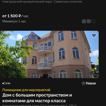
Новгородский муниципальный округ, Савинское сельское
поселение, деревня Кунино
от 1 500 ₽
/час
Минимум 1 час
Новое
Сочи
Помещение для мероприятий
Дом с большим пространством и
комнатами для мастер класса
Краснодарский край, Сочи, Пластунская улица, 179/2