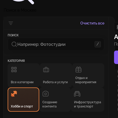
Поиск в Москве
Очистить все
А
ПОИСК
/
П
н
КАТЕГОРИЯ
Отдых и
Все категории
Работа и услуги
мероприятия
Создание
Инфраструктура
Хобби и спорт
контента
и транспорт