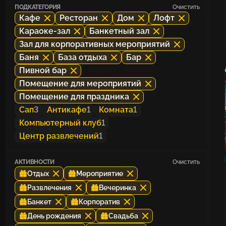
ПОДКАТЕГОРИЯ
Очистить
Кафе
Ресторан
Дом
Лофт
Караоке-зал
Банкетный зал
Зал для корпоративных мероприятий
Баня
База отдыха
Бар
Пивной бар
Помещение для мероприятий
Помещение для праздника
Сап
3
Антикафе
1
Комната
1
Компьютерный клуб
1
Центр развлечений
1
АКТИВНОСТИ
Очистить
Отдых
Мероприятие
Развлечения
Вечеринка
Банкет
Корпоратив
День рождения
Свадьба