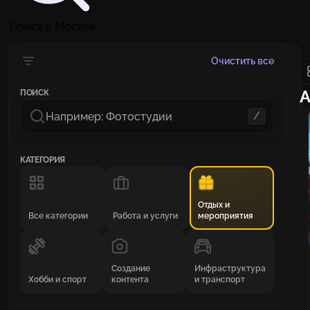
Поиск в Москве
Очистить все
А
ПОИСК
/
КАТЕГОРИЯ
Отдых и
Все категории
Работа и услуги
мероприятия
Создание
Инфраструктура
Хобби и спорт
контента
и транспорт