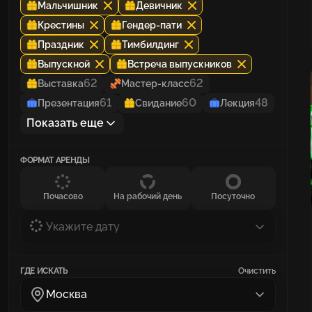
Мальчишник
Девичник
Крестины
Гендер-пати
Праздник
Тимбилдинг
Выпускной
Встреча выпускников
62
62
Выставка
Мастер-класс
61
60
48
Презентация
Свидание
Лекция
Показать еще
ФОРМАТ АРЕНДЫ
Почасово
На рабочий день
Посуточно
Укажите дату
ГДЕ ИСКАТЬ
Очистить
Москва