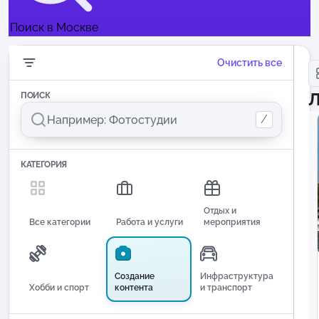
Поиск в Москве
Очистить все
Л
ПОИСК
/
КАТЕГОРИЯ
Отдых и
Все категории
Работа и услуги
мероприятия
Создание
Инфраструктура
Хобби и спорт
контента
и транспорт