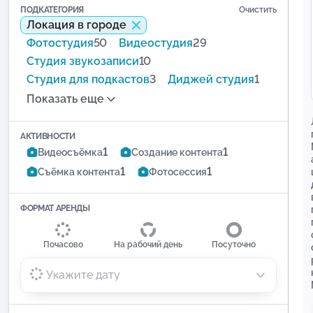
ПОДКАТЕГОРИЯ
Очистить
Локация в городе
Фотостудия
50
Видеостудия
29
Студия звукозаписи
10
Студия для подкастов
3
Диджей студия
1
Показать еще
АКТИВНОСТИ
1
1
Видеосъёмка
Создание контента
1
1
Съёмка контента
Фотосессия
ФОРМАТ АРЕНДЫ
Почасово
На рабочий день
Посуточно
Укажите дату