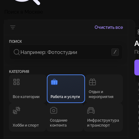
Поиск в Москве
Очистить все
А
ПОИСК
/
П
н
КАТЕГОРИЯ
Отдых и
Все категории
Работа и услуги
мероприятия
Создание
Инфраструктура
Хобби и спорт
контента
и транспорт