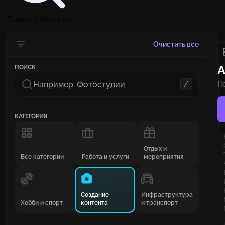
Поиск в Москве
Очистить все
А
ПОИСК
/
П
КАТЕГОРИЯ
Отдых и
Все категории
Работа и услуги
мероприятия
Создание
Инфраструктура
Хобби и спорт
контента
и транспорт