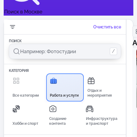
Поиск в Москве
Очистить все
А
ПОИСК
/
КАТЕГОРИЯ
Отдых и
Все категории
Работа и услуги
мероприятия
Создание
Инфраструктура
Хобби и спорт
контента
и транспорт