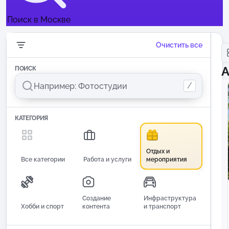
Поиск в Москве
Очистить все
А
ПОИСК
/
КАТЕГОРИЯ
Отдых и
Все категории
Работа и услуги
мероприятия
Создание
Инфраструктура
Хобби и спорт
контента
и транспорт