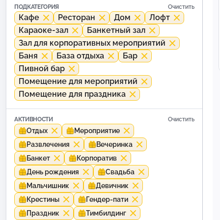
ПОДКАТЕГОРИЯ
Очистить
Кафе
Ресторан
Дом
Лофт
Караоке-зал
Банкетный зал
Зал для корпоративных мероприятий
Баня
База отдыха
Бар
Пивной бар
Помещение для мероприятий
Помещение для праздника
АКТИВНОСТИ
Очистить
Отдых
Мероприятие
Развлечения
Вечеринка
Банкет
Корпоратив
День рождения
Свадьба
Мальчишник
Девичник
Крестины
Гендер-пати
Праздник
Тимбилдинг