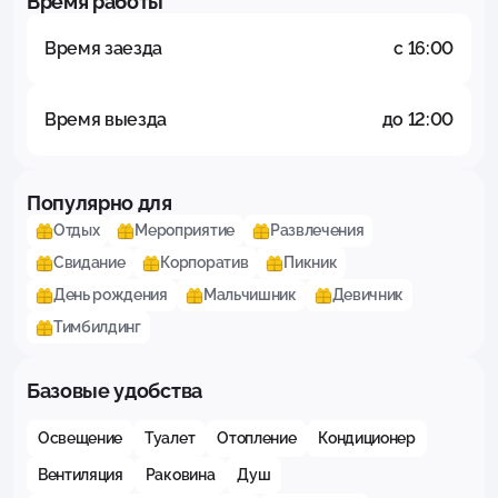
Время работы
Время заезда
с 16:00
Время выезда
до 12:00
Популярно для
Отдых
Мероприятие
Развлечения
Свидание
Корпоратив
Пикник
День рождения
Мальчишник
Девичник
Тимбилдинг
Базовые удобства
Освещение
Туалет
Отопление
Кондиционер
Вентиляция
Раковина
Душ