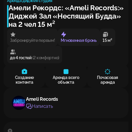
Аренда диджея студия
Амели Рекордс: «Ameli Records:»
Диджей Зал «Неспящий Будда»
на 2 чел 15 м²
Забронируйте первым!
Мгновенная бронь
15 м²
до 4 гостей
(2 комфортно)
Создание
Аренда всего
Почасовая
контента
объекта
аренда
Ameli Records
Написать