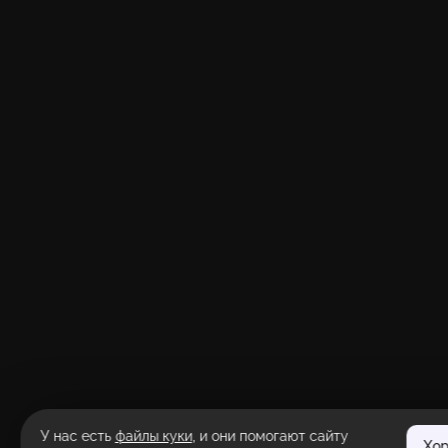
У нас есть
файлы куки
, и они помогают сайту
Хо