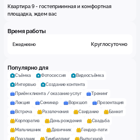
Квартира 9 - гостеприимная и комфортная 
площадка, ждем вас
Время работы
Круглосуточно
Ежедневно
Популярно для
Съёмка
Фотосессия
Видеосъёмка
Интервью
Создание контента
Приём клиента / оказание услуг
Тренинг
Лекция
Семинар
Воркшоп
Презентация
Встреча
Развлечения
Свидание
Банкет
Корпоратив
День рождения
Свадьба
Мальчишник
Девичник
Гендер-пати
Праздник
Тимбилдинг
Выпускной