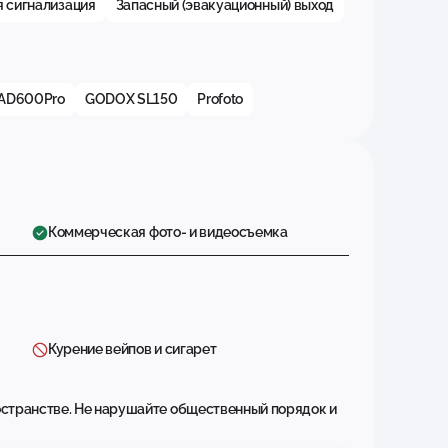
 сигнализация
Запасный (эвакуационный) выход
AD600Pro
GODOX SL150
Profoto
Коммерческая фото- и видеосъемка
Курение вейпов и сигарет
остранстве. Не нарушайте общественный порядок и