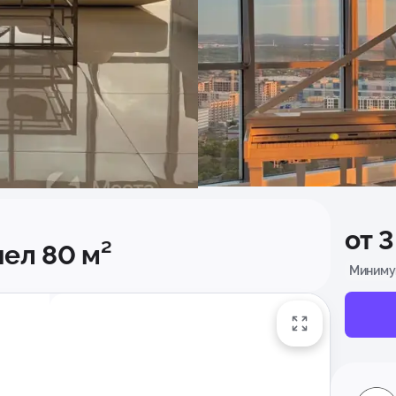
от 
чел 80 м²
Минимум