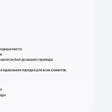
ходные места.
и.
 каком он был до вашего прихода.
в идеальном порядке для всех клиентов.
я
енды