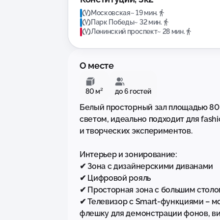
Московская
~ 19 мин.
Парк Победы
~ 32 мин.
Ленинский проспект
~ 28 мин.
О месте
80 м²
до 6 гостей
Белый просторный зал площадью 80
светом, идеально подходит для fash
и творческих экспериментов.  

Интерьер и зонирование:  

✔ Зона с дизайнерскими диванами

✔ Цифровой рояль

✔ Просторная зона с большим столом
✔ Телевизор с Smart-функциями – м
флешку для демонстрации фонов, ви