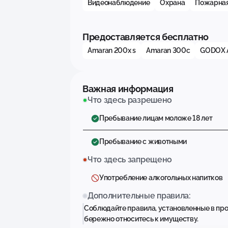
Видеонаблюдение
Охрана
Пожарная
Предоставляется бесплатно
Amaran 200x s
Amaran 300c
GODOX 
Важная информация
Что здесь разрешено
Пребывание лицам моложе 18 лет
Пребывание с животными
Что здесь запрещено
Употребление алкогольных напитков
Дополнительные правила:
Соблюдайте правила, установленные в пр
бережно относитесь к имуществу.