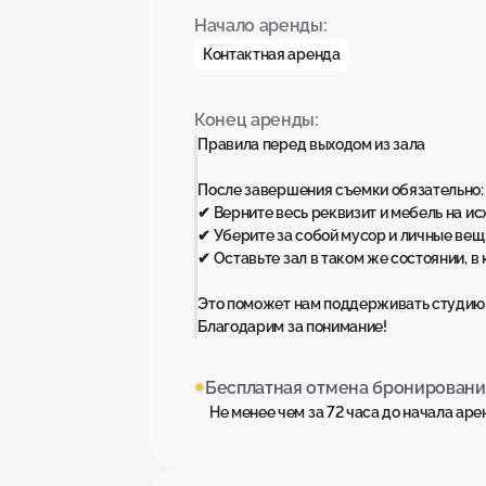
Начало аренды:
Контактная аренда
Конец аренды:
Правила перед выходом из зала
После завершения съемки обязательно:
✔ Верните весь реквизит и мебель на ис
✔ Уберите за собой мусор и личные вещ
✔ Оставьте зал в таком же состоянии, в
Это поможет нам поддерживать студию 
Благодарим за понимание!
Бесплатная отмена бронировани
Не менее чем за 72 часа до начала ар