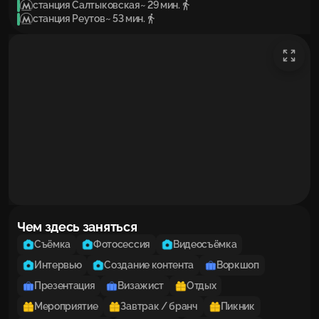
станция Салтыковская
~ 29 мин.
станция Реутов
~ 53 мин.
Чем здесь заняться
Съёмка
Фотосессия
Видеосъёмка
Интервью
Создание контента
Воркшоп
Презентация
Визажист
Отдых
Мероприятие
Завтрак / бранч
Пикник