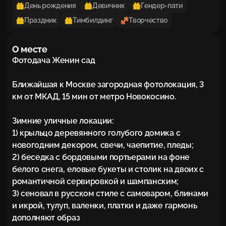
День рождения
Девичник
Гендер-пати
Праздник
Тимбилдинг
Творчество
О месте
Фотодача Женин сад

Ближайшая к Москве загородная фотолокация, 3 
км от МКАД, 15 мин от метро Новокосино. 

Зимние уличные локации: 

1) крыльцо деревянного голубого домика с 
новогодним декором, свечи, чаепитие, пледы;

2) беседка с бордовыми портьерами на фоне 
белого снега, еловые букеты и столик на двоих с 
романтичной сервировкой и шампанским;

3) сеновал в русском стиле с самоваром, блинами 
и икрой, тулуп, валенки, платки и даже гармонь 
дополняют образ
