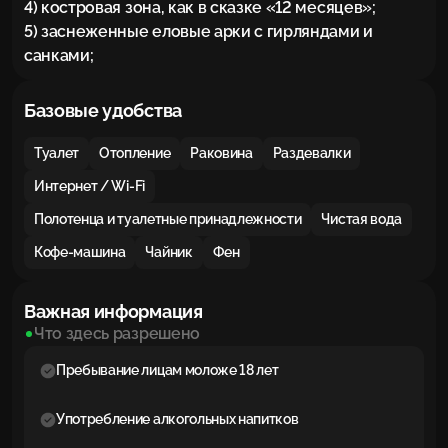
4) костровая зона, как в сказке «12 месяцев»;

5) заснеженные еловые арки с гирляндами и 
санками;
Базовые удобства
Туалет
Отопление
Раковина
Раздевалки
Интернет / Wi-Fi
Полотенца и туалетные принадлежности
Чистая вода
Кофе-машина
Чайник
Фен
Важная информация
Что здесь разрешено
Пребывание лицам моложе 18 лет
Употребление алкогольных напитков