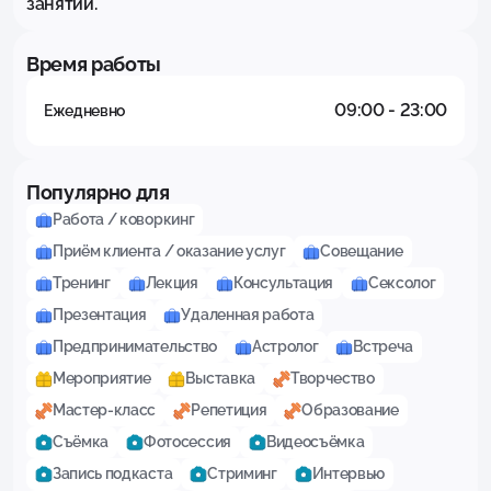
занятий.
Время работы
09:00 - 23:00
Ежедневно
Популярно для
Работа / коворкинг
Приём клиента / оказание услуг
Совещание
Тренинг
Лекция
Консультация
Сексолог
Презентация
Удаленная работа
Предпринимательство
Астролог
Встреча
Мероприятие
Выставка
Творчество
Мастер-класс
Репетиция
Образование
Съёмка
Фотосессия
Видеосъёмка
Запись подкаста
Стриминг
Интервью