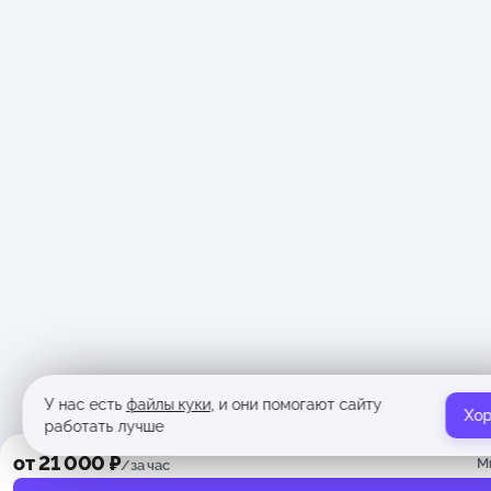
У нас есть
файлы куки
, и они помогают сайту
Хо
работать лучше
от 21 000 ₽
М
/за час