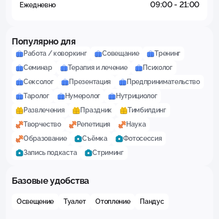
09:00 - 21:00
Ежедневно
Популярно для
Работа / коворкинг
Совещание
Тренинг
Семинар
Терапия и лечение
Психолог
Сексолог
Презентация
Предпринимательство
Таролог
Нумеролог
Нутрициолог
Развлечения
Праздник
Тимбилдинг
Творчество
Репетиция
Наука
Образование
Съёмка
Фотосессия
Запись подкаста
Стриминг
Базовые удобства
Освещение
Туалет
Отопление
Пандус