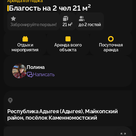
Аренда коттеджа
Благость на 2 чел 21 м²
Забронируйте первым!
21 м²
до 2 гостей
Отдых и
Аренда всего
Посуточная
мероприятия
объекта
аренда
Полина
Написать
Республика Адыгея (Адыгея), Майкопский
район, посёлок Каменномостский