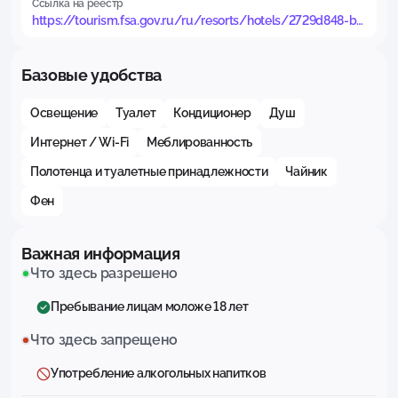
Ссылка на реестр
https://tourism.fsa.gov.ru/ru/resorts/hotels/2729d848-b6
39-11f0-9046-7bc312242e65/about-resort
Базовые удобства
Освещение
Туалет
Кондиционер
Душ
Интернет / Wi-Fi
Меблированность
Полотенца и туалетные принадлежности
Чайник
Фен
Важная информация
Что здесь разрешено
Пребывание лицам моложе 18 лет
Что здесь запрещено
Употребление алкогольных напитков