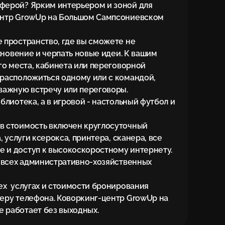
ферой? Ярким интерьером и зоной для 
ентр GrowUp на Большом Сампсониевском 
 пространство, где вы сможете не 
хновение и черпать новые идеи. К вашим 
го места, кабинета или переговорной 
расположиться одному или с командой, 
ажную встречу или переговоры. 

лиотека, а в игровой - настольный футбол и 
 стоимость включен круглосуточный 
 услуги ксерокса, принтера, сканера, все 
и доступ к высокоскоростному интернету. 
 всех административно-хозяйственных 
х  услугах и стоимости бронирования 
еру телефона. Коворкинг-центр GrowUp на 
 работает без выходных.