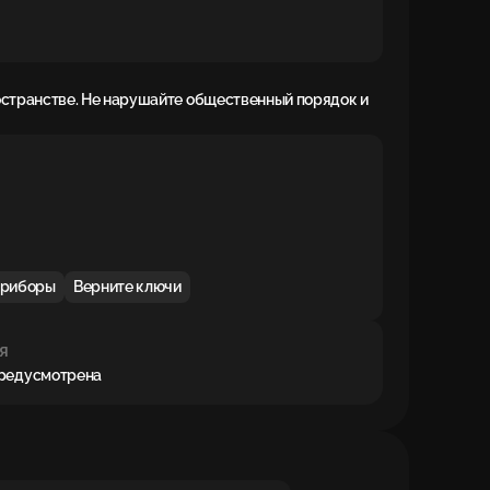
остранстве. Не нарушайте общественный порядок и
приборы
Верните ключи
я
предусмотрена