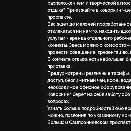
расположением и творческой атмос
отдыха? Приезжайте в коворкинг-ц
проспекте.

Вас ждет до мелочей проработанное
отвлекаться ни на что, находить вдо
услугам - аренда отдельного рабоче
комнаты. Здесь можно с комфортом 
провести совещание, презентацию, в
В комнате отдыха есть небольшая биб
приставка.

Предусмотрены различные тарифы, в
доступ, безлимитный чай, кофе, вода,
необходимое офисное оборудование 
Коворкинг берет на себя заботу обо
вопросах.

Узнать больше подробностей обо все
можно, позвонив по указанному ном
Большом Сампсониевском проспекте