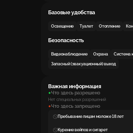
Базовые удобства
Освещение
Туалет
Отопление
Ко
Безопасность
Видеонаблюдение
Охрана
Система 
Запасный (эвакуационный) выход
Важная информация
Что здесь разрешено
Нет специальных разрешений
Что здесь запрещено
Пребывание лицам моложе 18 лет
Курение вейпов и сигарет