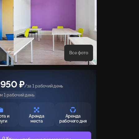
Все фото
 950 ₽
/за 1 рабочий день
 1 рабочий день
ота и
Аренда
Аренда
луги
места
рабочего дня