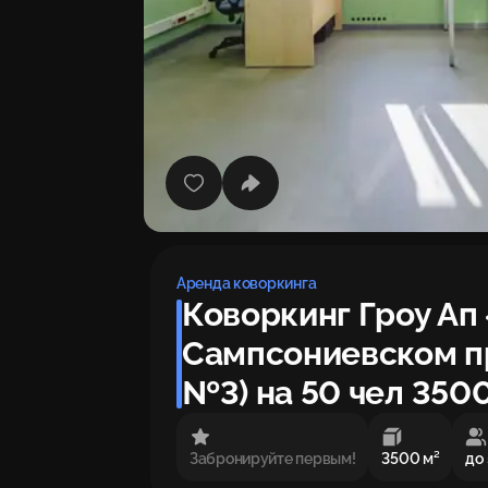
Аренда коворкинга
Коворкинг Гроу А
Сампсониевском п
№3) на 50 чел 3500
Забронируйте первым!
3500 м²
до