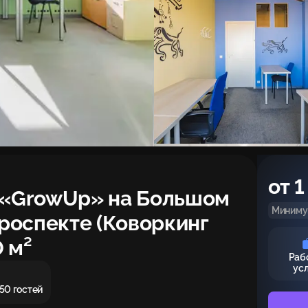
от 1
п «GrowUp» на Большом
Минимум
роспекте (Коворкинг
 м²
Раб
ус
 50 гостей