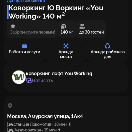
Аренда коворкинга
Коворкинг Ю Воркинг «You
Working» 140 м²
Забронируйте первым!
140 м²
до 30 гостей
Работа и услуги
Аренда
Аренда рабочего
места
дня
коворкинг-лофт You Working
Написать
Москва, Амурская улица, 1Ак4
станция Локомотив
~ 18 мин.
Черкизовская
~ 19 мин.