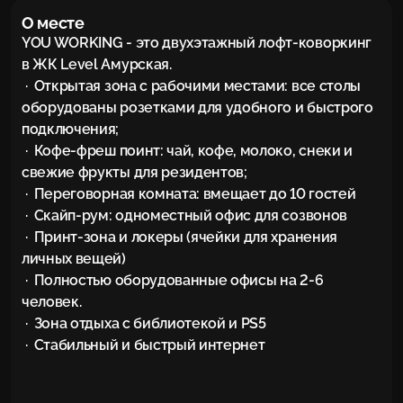
О месте
YOU WORKING - это двухэтажный лофт-коворкинг 
в ЖК Level Амурская. 

 ·  Открытая зона с рабочими местами: все столы 
оборудованы розетками для удобного и быстрого 
подключения;

 ·  Кофе-фреш поинт: чай, кофе, молоко, снеки и 
свежие фрукты для резидентов;

 ·  Переговорная комната: вмещает до 10 гостей

 ·  Скайп-рум: одноместный офис для созвонов

 ·  Принт-зона и локеры (ячейки для хранения 
личных вещей)

 ·  Полностью оборудованные офисы на 2-6 
человек.

 ·  Зона отдыха с библиотекой и PS5

 ·  Стабильный и быстрый интернет
