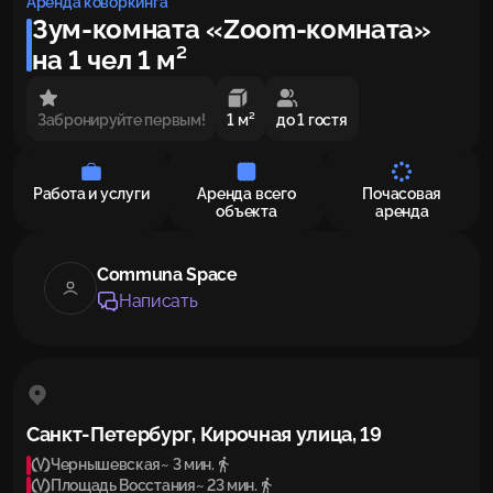
Аренда коворкинга
Зум-комната «Zoom-комната»
на 1 чел 1 м²
Забронируйте первым!
1 м²
до 1 гостя
Работа и услуги
Аренда всего
Почасовая
объекта
аренда
Communa Space
Написать
Санкт-Петербург, Кирочная улица, 19
Чернышевская
~ 3 мин.
Площадь Восстания
~ 23 мин.