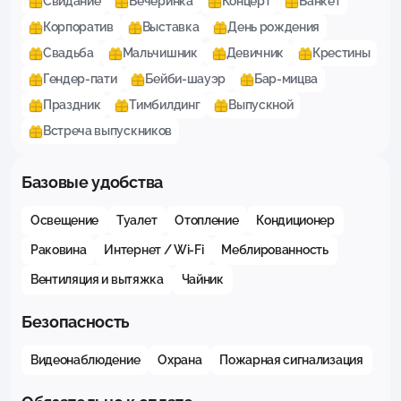
Свидание
Вечеринка
Концерт
Банкет
Корпоратив
Выставка
День рождения
Свадьба
Мальчишник
Девичник
Крестины
Гендер-пати
Бейби-шауэр
Бар-мицва
Праздник
Тимбилдинг
Выпускной
Встреча выпускников
Базовые удобства
Освещение
Туалет
Отопление
Кондиционер
Раковина
Интернет / Wi-Fi
Меблированность
Вентиляция и вытяжка
Чайник
Безопасность
Видеонаблюдение
Охрана
Пожарная сигнализация