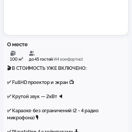
О месте
100 м²
до 45 гостей
(44 комфортно)
🎬 В СТОИМОСТЬ УЖЕ ВКЛЮЧЕНО:

✅ FullHD проектор и экран 📺

✅ Крутой звук — 2кВт 🔈

✅ Караоке без ограничений (2 - 4 радио 
микрофона) 🎙️

✅ Playstation 4 с геймпадами 🕹️
