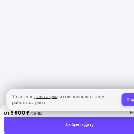
У нас есть
файлы куки
, и они помогают сайту
Хо
работать лучше
от 5 600 ₽
М
/за час
Выбрать дату