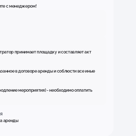
ите с менеджером!
тратор принимает площадку и составляет акт
азанное в договоре аренды и соблюсти все иные
одление мероприятия) - необходимо оплатить
я
ла аренды