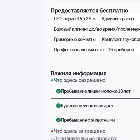
Предоставляется бесплатно
LED-экран 4,5 х 2,5 м
Администратор
Базовый клининг до/во время/после мер
Гримерные комнаты
Комплект звуково
Профессиональный свет: 16 приборов
Важная информация
Что здесь разрешено
Пребывание лицам моложе 18 лет
Курение вейпов и сигарет
Пребывание с животными
Что здесь запрещено
Дополнительные правила: