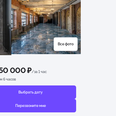
Все фото
150 000 ₽
/за 1 час
м 6 часов
Выбрать дату
Перезвоните мне