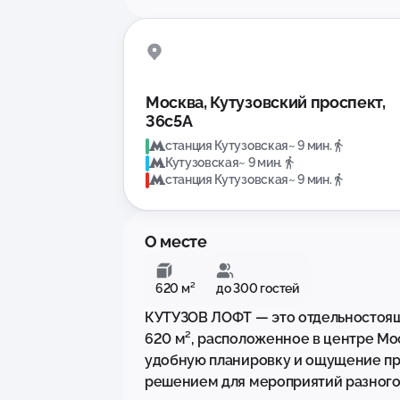
Москва, Кутузовский проспект,
36с5А
станция Кутузовская
~ 9 мин.
Кутузовская
~ 9 мин.
станция Кутузовская
~ 9 мин.
О месте
620 м²
до 300 гостей
КУТУЗОВ ЛОФТ — это отдельностоящ
620 м², расположенное в центре Мос
удобную планировку и ощущение при
решением для мероприятий разного 