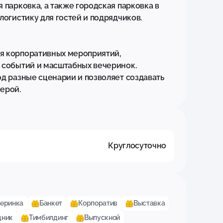
 парковка, а также городская парковка в 
огистику для гостей и подрядчиков.

я корпоративных мероприятий, 
 событий и масштабных вечеринок. 
д разные сценарии и позволяет создавать 
ерой.
Круглосуточно
еринка
Банкет
Корпоратив
Выставка
дник
Тимбилдинг
Выпускной