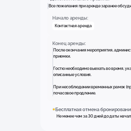
Все пожелания при аренде заранее обсуд
Начало аренды:
Контактная аренда
Конец аренды:
После окончания мероприятия, админис
приемки.
Гостю необходимо выехать во время, ук
описанные условия.
При несоблюдении временных рамок (пр
почасовое продление.
Бесплатная отмена бронировани
Не менее чем за 30 дней до даты нача