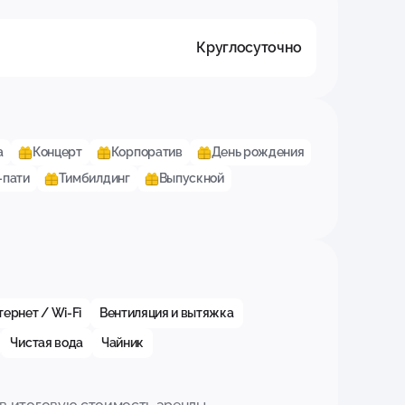
Круглосуточно
а
Концерт
Корпоратив
День рождения
-пати
Тимбилдинг
Выпускной
ернет / Wi-Fi
Вентиляция и вытяжка
Чистая вода
Чайник