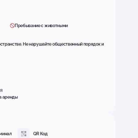
Пребывание с животными
остранстве. Не нарушайте общественный порядок и
я
ла аренды
минал
QR Код