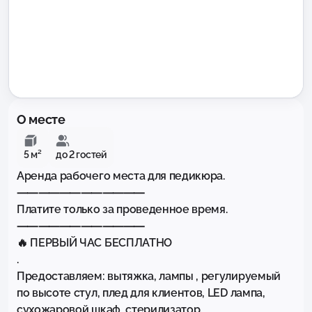
О месте
5 м²
до 2 гостей
Аренда рабочего места для педикюра.

⸺⸺⸺⸺⸺⸺

Платите только за проведенное время.

⸺⸺⸺⸺⸺⸺

🔥 ПЕРВЫЙ ЧАС БЕСПЛАТНО

.

Предоставляем: вытяжка, лампы , регулируемый 
по высоте стул, плед для клиентов, LED лампа, 
сухожаровой шкаф, стерилизатор.
