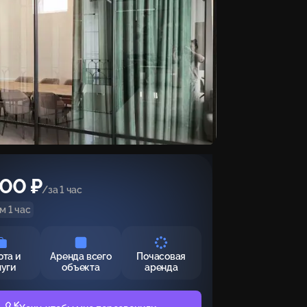
600 ₽
/за 1 час
 1 час
ота и
Аренда всего
Почасовая
луги
объекта
аренда