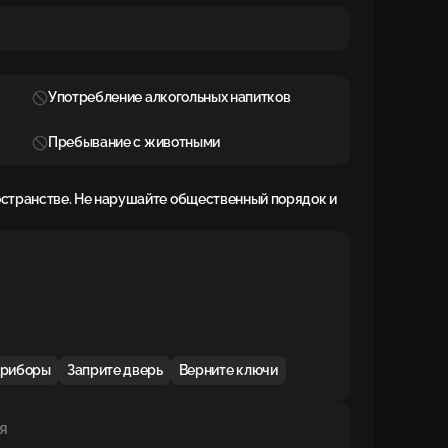
Употребление алкогольных напитков
Пребывание с животными
остранстве. Не нарушайте общественный порядок и
приборы
Заприте дверь
Верните ключи
я