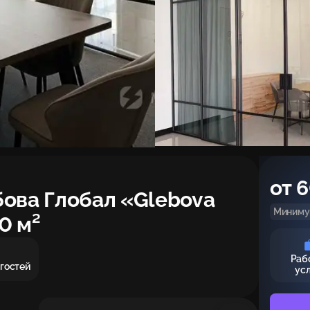
от 
ова Глобал «Glebova
Минимум
0 м²
Раб
 гостей
ус