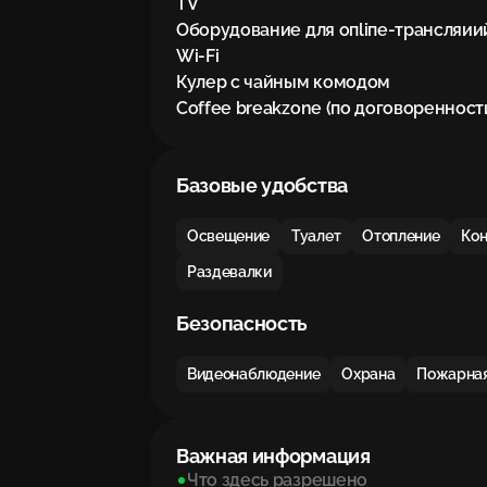
TV

Оборудование для опlіпе-трансляиий
Wi-Fi

Кулер с чайным комодом

Coffee breakzone (по договоренност
Базовые удобства
Освещение
Туалет
Отопление
Ко
Раздевалки
Безопасность
Видеонаблюдение
Охрана
Пожарная
Важная информация
Что здесь разрешено