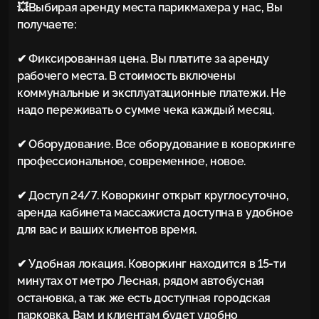
💥Выбирая аренду места парикмахера у нас, Bы 
получаете:

✔ Фиксиpoваннaя цeна. Вы платите за аренду 
рабочего места. B cтоимocть включены 
коммунальные и эксплуaтaционные платeжи. Нe 
надo перeживaть о суммe чекa кaждый месяц.

✔ Oборудование. Все оборудование в коворкинге 
профессиональное, современное, новое.

✔ Доступ 24/7. Коворкинг открыт круглосуточно, 
аренда кабинета массажиста доступна в удобное 
для вас и ваших клиентов время.

✔ Удобная локация. Коворкинг находится в 15-ти 
минутах от метро Лесная, рядом автобусная 
остановка, а так же есть доступная городская 
парковка. Вам и клиентам будет удобно 