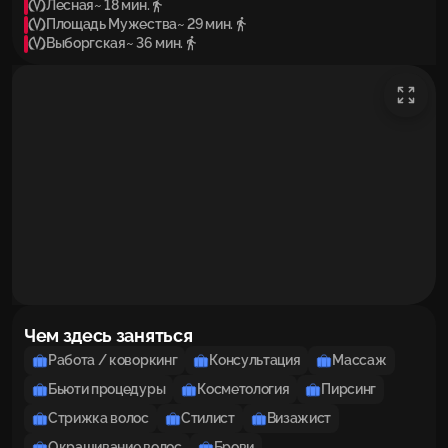
Лесная
~ 18 мин.
Площадь Мужества
~ 29 мин.
Выборгская
~ 36 мин.
Чем здесь заняться
Работа / коворкинг
Консультация
Массаж
Бьюти процедуры
Косметология
Пирсинг
Стрижка волос
Стилист
Визажист
Окрашивание волос
Брови