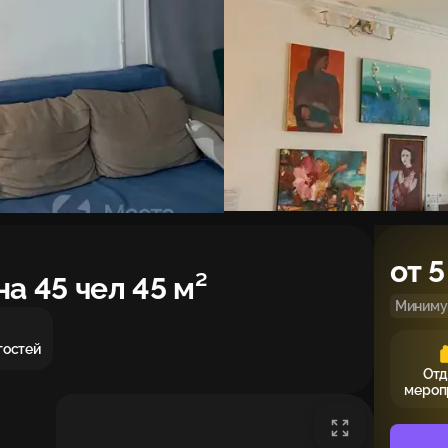
от 5
а 45 чел 45 м²
Минимум
 гостей
Отд
мероп