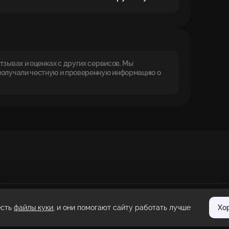
зывах и оценках с других сервисов. Мы
получали честную и проверенную информацию о
есть
файлы куки
, и они помогают сайту работать лучше
Хо