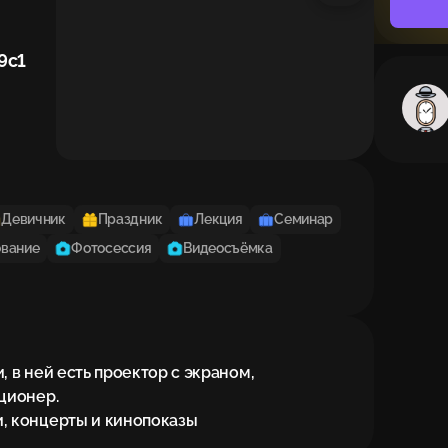
9с1
Девичник
Праздник
Лекция
Семинар
вание
Фотосессия
Видеосъёмка
 в ней есть проектор с экраном, 
ионер.

, концерты и кинопоказы