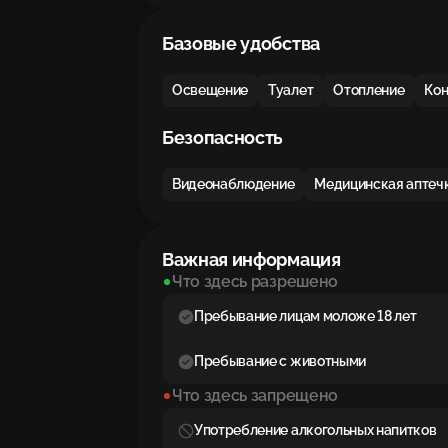
Базовые удобства
Освещение
Туалет
Отопление
Ко
Безопасность
Видеонаблюдение
Медицинская аптеч
Важная информация
Что здесь разрешено
Пребывание лицам моложе 18 лет
Пребывание с животными
Что здесь запрещено
Употребление алкогольных напитков