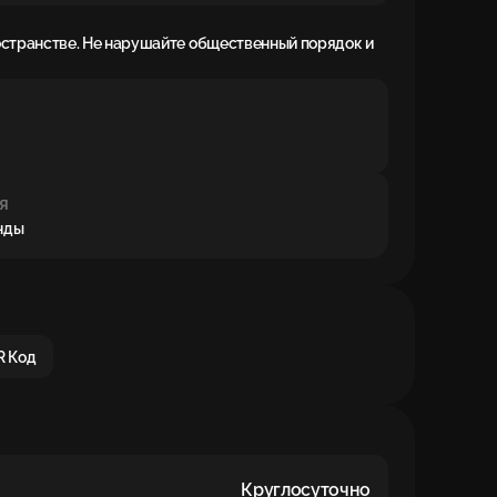
остранстве. Не нарушайте общественный порядок и
я
енды
R Код
Круглосуточно