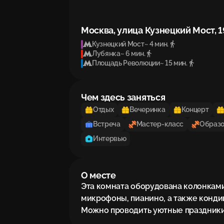
Москва, улица Кузнецкий Мост, 1
Кузнецкий Мост
~ 4 мин.
Лубянка
~ 6 мин.
Площадь Революции
~ 15 мин.
Чем здесь заняться
Отдых
Вечеринка
Концерт
Встреча
Мастер-класс
Образо
Интервью
О месте
Эта комната оборудована колонками,
микрофоны, пианино, а также кондиц
Можно проводить уютные праздники