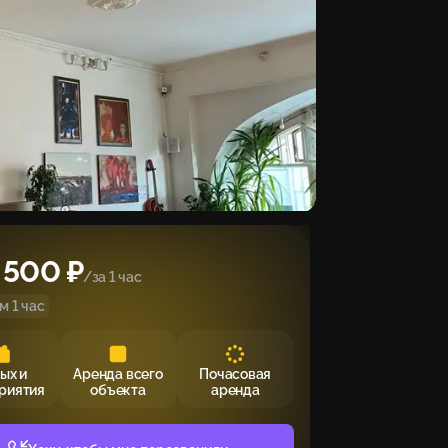
 500 ₽
/за 1 час
 1 час
ых и
Аренда всего
Почасовая
риятия
объекта
аренда