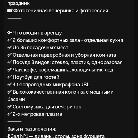
праздник

📸 Фотогеничная вечеринка и фотосессия

⸻

🔑 Что входит в аренду:

✅ 2 больших комфортных зала + отдельная кухня

✅ До 35 посадочных мест

✅ Отдельная гардеробная и уборная комната

✅ Посуда 3 видов: стекло, пластик, одноразовая

✅ Чай, кофе, кофемашина, холодильник, лёд

✅ Ноутбук для гостей

✅ 4 беспроводных микрофона JBL

✅ Высококачественная колонка с мощными 
басами

✅ Светомузыка для вечеринок

✅ 2-х метровая плазма

⸻

Залы и развлечения:

💃 Зал №1 — диваны, столы, зона фуршета
