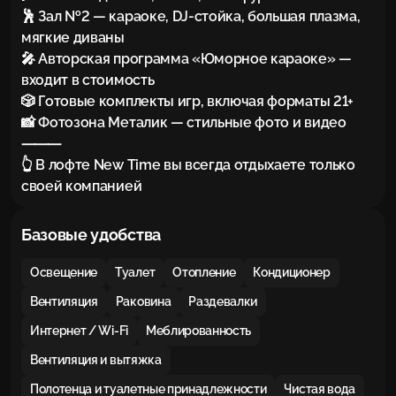
🕺 Зал №2 — караоке, DJ-стойка, большая плазма, 
мягкие диваны

🎤 Авторская программа «Юморное караоке» — 
входит в стоимость

🎲 Готовые комплекты игр, включая форматы 21+

📸 Фотозона Металик — стильные фото и видео

⸻

👆 В лофте New Time вы всегда отдыхаете только 
своей компанией
Базовые удобства
Освещение
Туалет
Отопление
Кондиционер
Вентиляция
Раковина
Раздевалки
Интернет / Wi-Fi
Меблированность
Вентиляция и вытяжка
Полотенца и туалетные принадлежности
Чистая вода