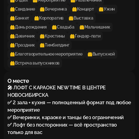
Отдых
Мероприятие
Развлечения
Свидание
Вечеринка
Концерт
Ужин
Банкет
Корпоратив
Выставка
День рождения
Свадьба
Мальчишник
Девичник
Крестины
Гендер-пати
Праздник
Тимбилдинг
Благотворительное мероприятие
Выпускной
Встреча выпускников
О месте
🎤 ЛОФТ С КАРАОКЕ NEW TIME В ЦЕНТРЕ 
НОВОСИБИРСКА

✅ 2 зала + кухня — полноценный формат под любое 
мероприятие

✅ Вечеринки, караоке и танцы без ограничений

✅ Лофт без посторонних — всё пространство 
только для вас
