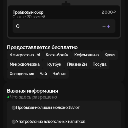
Пробковый сбор
2 000 ₽
Свыше 20 гостей
Предоставляется бесплатно
4 микрофона Jbl
Кофе-брейк
Кофемашина
Кухня
Микроволновка
Ноутбук
Плазма 2м
Посуда
Холодильник
Чай
Чайник
Важная информация
Что здесь разрешено
Пребывание лицам моложе 18 лет
Употребление алкогольных напитков