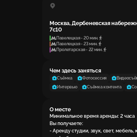
Москва, Дербеневская набережн
7с10
Павелецкая
~ 20 мин.
Павелецкая
~ 23 мин.
Пролетарская
~ 22 мин.
Чем здесь заняться
Съёмка
Фотосессия
Видеосъё
Интервью
Съёмка контента
Со
О месте
Минимальное время аренды: 2 часа

Вы получаете:

- Аренду студии, звук, свет, мебель