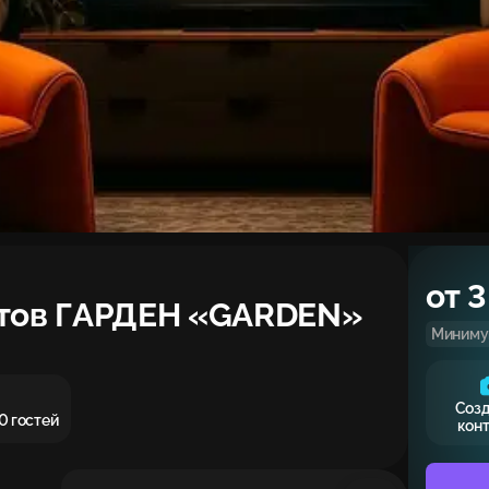
от 3
стов ГАРДЕН «GARDEN»
Миниму
Соз
0 гостей
кон