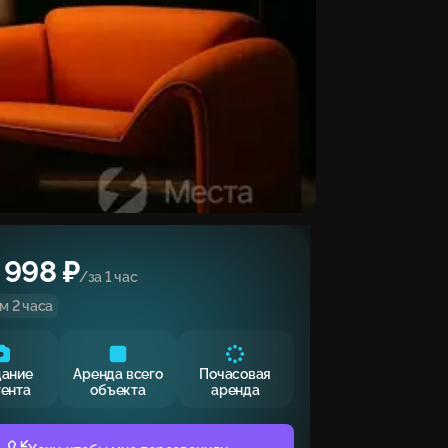
 998 ₽
/за 1 час
м 2 часа
дание
Аренда всего
Почасовая
тента
объекта
аренда