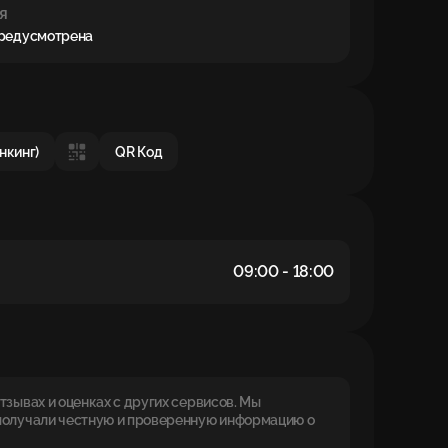
я
предусмотрена
нкинг)
QR Код
09:00 - 18:00
зывах и оценках с других сервисов. Мы
получали честную и проверенную информацию о