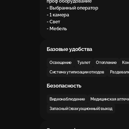
проф оборудование

- Выбранный оператор

- 1 камера

- Свет

- Мебель
Базовые удобства
Освещение
Туалет
Отопление
Ко
Система утилизации отходов
Раздевал
Безопасность
Видеонаблюдение
Медицинская аптеч
Запасный (эвакуационный) выход