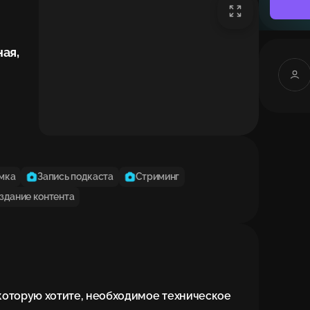
ая,
мка
Запись подкаста
Стриминг
здание контента
, которую хотите, необходимое техническое 