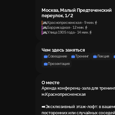
Москва, Малый Предтеченский
переулок, 1/2
Краснопресненская
~ 9 мин.
Баррикадная
~ 12 мин.
Улица 1905 года
~ 14 мин.
Чем здесь заняться
Совещание
Тренинг
Лекция
Презентация
О месте
Аренда конференц-зала для тренинг
м.Краснопресненская

➡️Эксклюзивный этаж-лофт: в вашем 
посторонних или случайных соседей,