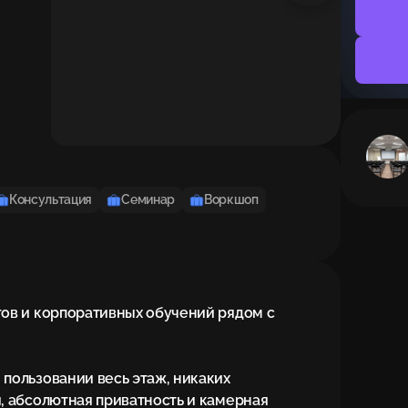
Консультация
Семинар
Воркшоп
ов и корпоративных обучений рядом с 
пользовании весь этаж, никаких 
 абсолютная приватность и камерная 