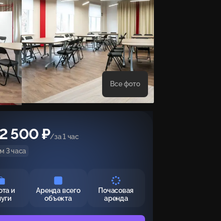
Все фото
2 500 ₽
/за 1 час
м 3 часа
ота и
Аренда всего
Почасовая
луги
объекта
аренда