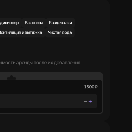
ндиционер
Раковина
Раздевалки
Вентиляция и вытяжка
Чистая вода
имость аренды после их добавления
1 500 ₽