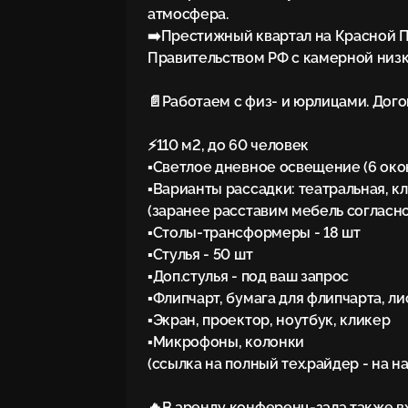
атмосфера.

➡️Престижный квартал на Красной Пр
Правительством РФ с камерной низк
📄Работаем с физ- и юрлицами. Дого
⚡️110 м2, до 60 человек

▪️Светлое дневное освещение (6 окон
▪️Варианты рассадки: театральная, кл
(заранее расставим мебель согласно
▪️Столы-трансформеры - 18 шт

▪️Стулья - 50 шт

▪️Доп.стулья - под ваш запрос

▪️Флипчарт, бумага для флипчарта, ли
▪️Экран, проектор, ноутбук, кликер

▪️Микрофоны, колонки

(ссылка на полный тех.райдер - на н
🔥В аренду конференц-зала также вх