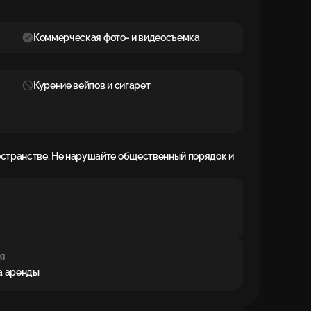
Коммерческая фото- и видеосъемка
Курение вейпов и сигарет
остранстве. Не нарушайте общественный порядок и
я
ла аренды