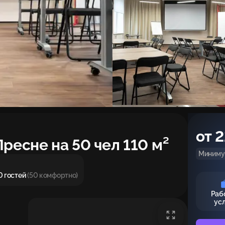
от 2
ресне на 50 чел 110 м²
Миниму
0 гостей
(50 комфортно)
Раб
ус