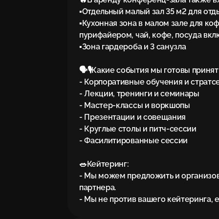
▪️Отдельный малый зал 35 м2 для отд
▪️Кухонная зона в малом зале для к
пурифайером, чай, кофе, посуда вкл
▪️Зона гардероба и 3 санузла

🗣🎙Какие события мы готовы принят
- Корпоративные обучения и стратсе
- Лекции, тренинги и семинары

- Мастер-классы и воркшопы

- Презентации и совещания

- Круглые столы и питч-сессии

- Фасилитированные сессии

🥗Кейтеринг:

- Мы можем предложить и организов
партнера.

- Мы не против вашего кейтеринга, 