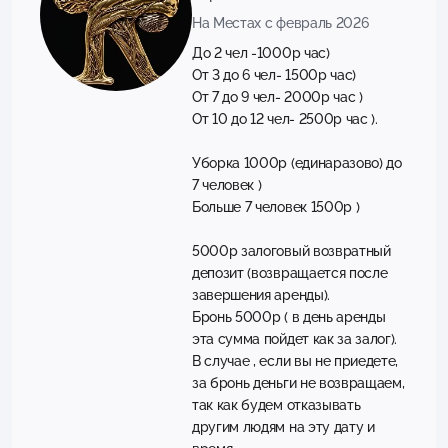
На Местах с февраль 2026
До 2 чел -1000р час)
От 3 до 6 чел- 1500р час)
От 7 до 9 чел- 2000р час )
От 10 до 12 чел- 2500р час ).
Уборка 1000р (единаразово) до
7 человек )
Больше 7 человек 1500р )
5000р залоговый возвратный
депозит (возвращается после
завершения аренды).
Бронь 5000р ( в день аренды
эта сумма пойдет как за залог).
В случае , если вы не приедете,
за бронь деньги не возвращаем,
так как будем отказывать
другим людям на эту дату и