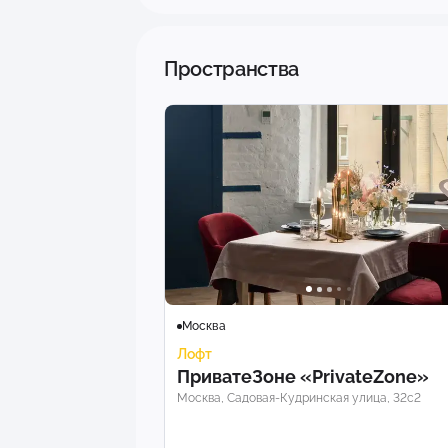
Пространства
Москва
Лофт
ПриватеЗоне «PrivateZone»
Москва, Садовая-Кудринская улица, 32с2