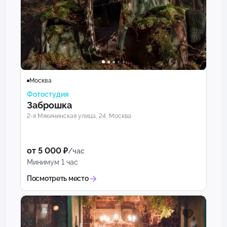
Москва
Фотостудия
Заброшка
2-я Мякининская улица, 24, Москва
от 5 000 ₽
/час
Минимум 1 час
Посмотреть место