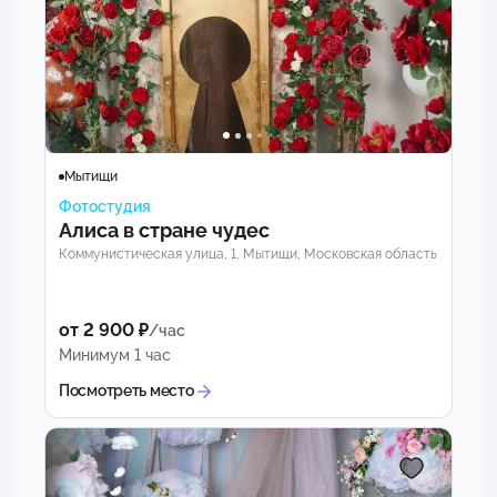
Мытищи
Фотостудия
Алиса в стране чудес
Коммунистическая улица, 1, Мытищи, Московская область
от 2 900 ₽
/час
Минимум 1 час
Посмотреть место