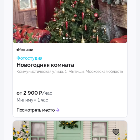
Мытищи
Фотостудия
Новогодняя комната
Коммунистическая улица, 1, Мытищи, Московская область
от 2 900 ₽
/час
Минимум 1 час
Посмотреть место