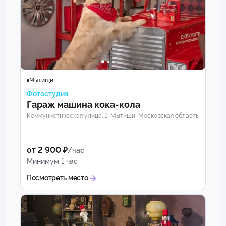
Мытищи
Фотостудия
Гараж машина кока-кола
Коммунистическая улица, 1, Мытищи, Московская область
от 2 900 ₽
/час
Минимум 1 час
Посмотреть место