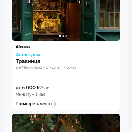
Москва
Фотостудия
Травница
2-я Мякининская улица, 24, Москва
от 5 000 ₽
/час
Минимум 1 час
Посмотреть место