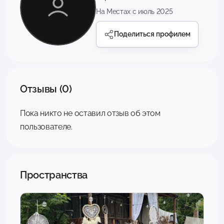
На Местах с июль 2025
Поделиться профилем
Отзывы (0)
Пока никто не оставил отзыв об этом
пользователе.
Пространства