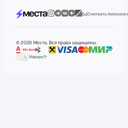
Смотреть полезную
© 2026 Места. Все права защищены.
Наверх