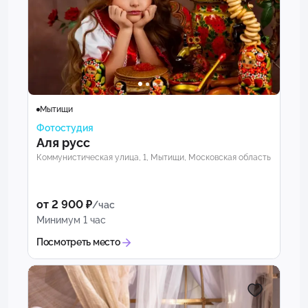
Мытищи
Фотостудия
Аля русс
Коммунистическая улица, 1, Мытищи, Московская область
от 2 900 ₽
/час
Минимум 1 час
Посмотреть место