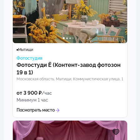
Мытищи
Фотостудия
Фотостуди Ё (Контент-завод фотозон
19 в 1)
Московская область, Мытищи, Коммунистическая улица, 1
от 3 900 ₽
/час
Минимум 1 час
Посмотреть место