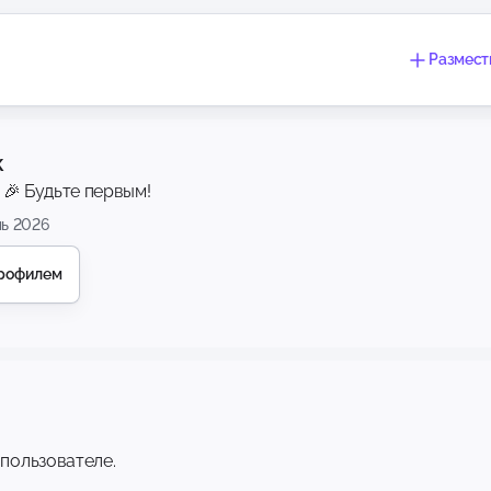
Размест
к
 🎉 Будьте первым!
ль 2026
профилем
 пользователе.