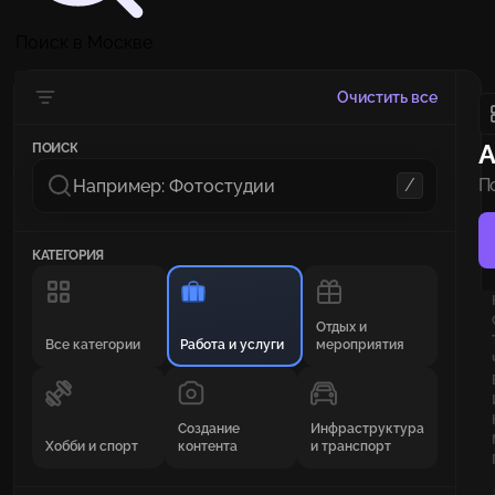
Поиск в Москве
Очистить все
А
ПОИСК
/
П
п
КАТЕГОРИЯ
Отдых и
Все категории
Работа и услуги
мероприятия
Создание
Инфраструктура
Хобби и спорт
контента
и транспорт