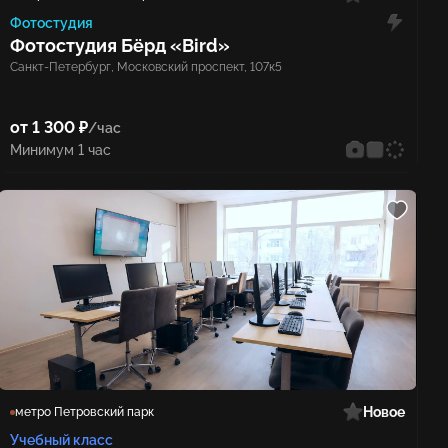
Фотостудия
Фотостудия Бёрд «Bird»
Санкт-Петербург, Московский проспект, 107к5
от 1 300 ₽
/час
Минимум 1 час
Новое
метро Петровский парк
Учебный класс