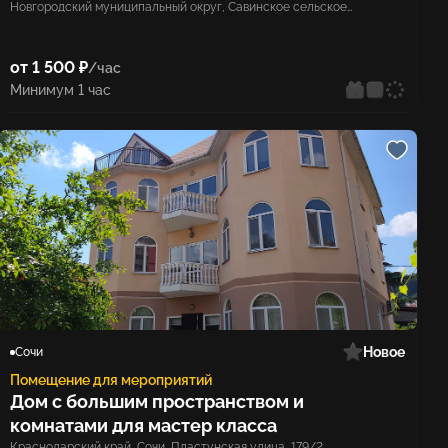
Новгородский муниципальный округ, Савинское сельское
поселение, деревня Кунино
от 1 500 ₽
/час
Минимум 1 час
Новое
Сочи
Помещение для мероприятий
Дом с большим пространством и
комнатами для мастер класса
Краснодарский край, Сочи, Пластунская улица, 179/2