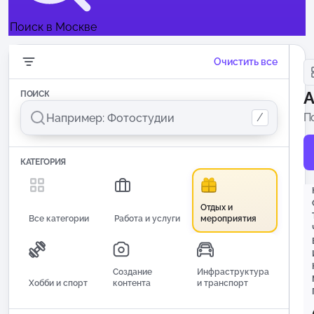
Поиск в Москве
Очистить все
А
ПОИСК
/
П
и
КАТЕГОРИЯ
Отдых и
Все категории
Работа и услуги
мероприятия
Создание
Инфраструктура
Хобби и спорт
контента
и транспорт