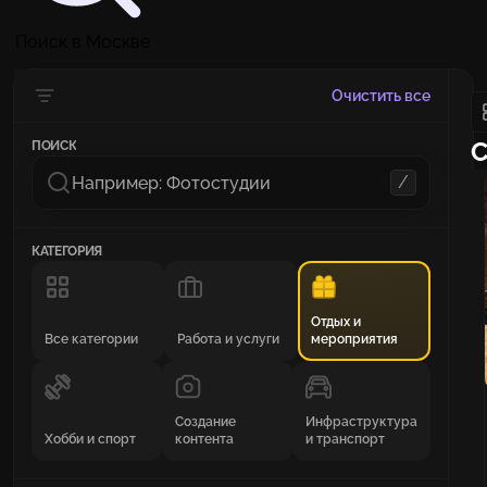
Поиск в Москве
Очистить все
С
ПОИСК
/
КАТЕГОРИЯ
Отдых и
Все категории
Работа и услуги
мероприятия
Создание
Инфраструктура
Хобби и спорт
контента
и транспорт