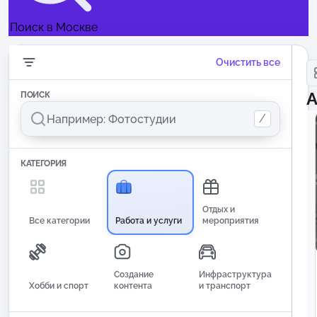
Поиск в Москве
Очистить все
А
ПОИСК
/
КАТЕГОРИЯ
Отдых и
Все категории
Работа и услуги
мероприятия
Создание
Инфраструктура
Хобби и спорт
контента
и транспорт