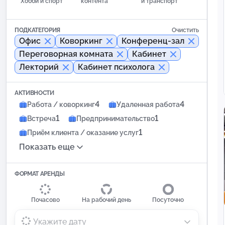
Хобби и спорт
контента
и транспорт
ПОДКАТЕГОРИЯ
Очистить
Офис
Коворкинг
Конференц-зал
Переговорная комната
Кабинет
Лекторий
Кабинет психолога
АКТИВНОСТИ
4
4
Работа / коворкинг
Удаленная работа
1
1
Встреча
Предпринимательство
1
Приём клиента / оказание услуг
Показать еще
ФОРМАТ АРЕНДЫ
Почасово
На рабочий день
Посуточно
Укажите дату